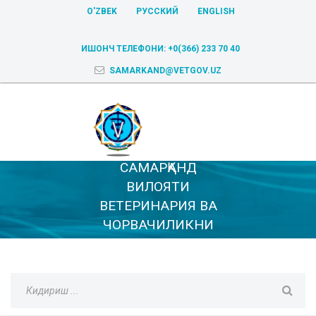
O'ZBEK
РУССКИЙ
ENGLISH
ИШОНЧ ТЕЛЕФОНИ:
+0(366) 233 70 40
SAMARKAND@VETGOV.UZ
САМАРҚАНД
ВИЛОЯТИ
ВЕТЕРИНАРИЯ ВА
ЧОРВАЧИЛИКНИ
РИВОЖЛАНТИРИШ
БОШҚАРМАСИ