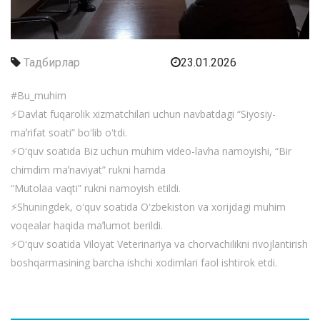
Тадбирлар
23.01.2026
#Bu_muhim
⚡️Davlat fuqarolik xizmatchilari uchun navbatdagi “Siyosiy-
maʼrifat soati” boʻlib oʻtdi.
⚡️Oʻquv soatida Biz uchun muhim video-lavha namoyishi, “Bir
chimdim maʼnaviyat” rukni hamda
“Mutolaa vaqti” rukni namoyish etildi.
⚡️Shuningdek, oʻquv soatida Oʻzbekiston va xorijdagi muhim
voqealar haqida maʼlumot berildi.
⚡️Oʻquv soatida Viloyat Veterinariya va chorvachilikni rivojlantirish
boshqarmasining barcha ishchi xodimlari faol ishtirok etdi.