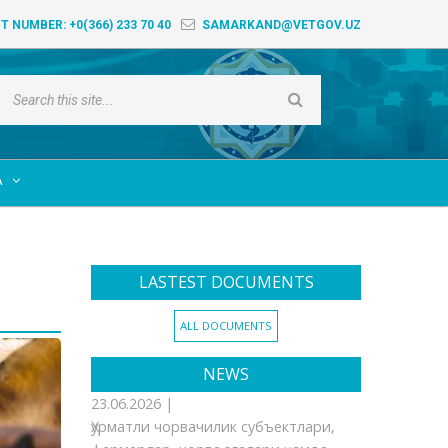
T NUMBER:
+0(366) 233 70 40
SAMARKAND@VETGOV.UZ
A

LASTEST DOCUMENTS
ALL DOCUMENTS
NEWS
23.06.2026 |
Ҳурматли чорвачилик субъектлари,