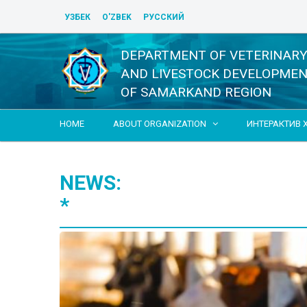
УЗБЕК
O'ZBEK
РУССКИЙ
DEPARTMENT OF VETERINAR
AND LIVESTOCK DEVELOPME
OF SAMARKAND REGION
HOME
ABOUT ORGANIZATION
ИНТЕРАКТИВ 

NEWS:
*