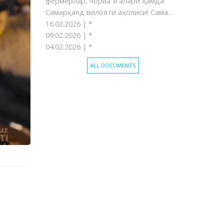
фермерлар, чорва эгалари ҳамда
Самарқанд вилояти аҳолиси! Сама...
16.02.2026 |
*
09.02.2026 |
*
04.02.2026 |
*
ALL DOCUMENTS