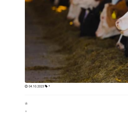
04.10.2023
*
*
*